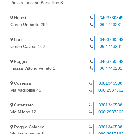
Piazza Falcone Borsellino 3
Napoli
3403760349
Corso Umberto 294
06.4743281
Bari
3403760349
Corso Cavour 162
06.4743281
Foggia
3403760349
Piazza Vittorio Veneto 1
06.4743281
Cosenza
3381346588
Via Vagliolise 45
090.2937562
Catanzaro
3381346588
Via Milano 12
090.2937562
Reggio Calabria
3381346588
Via Aspromonte 6
090.2937562