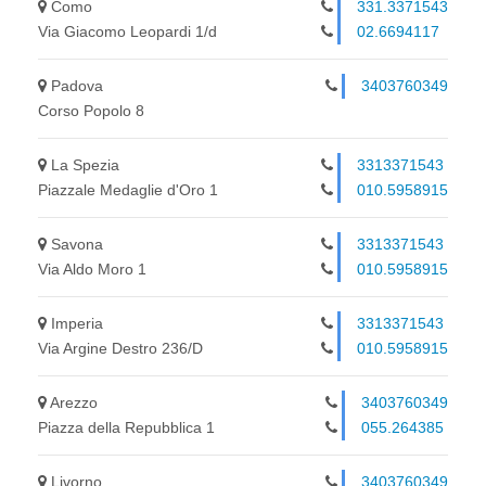
Como
331.3371543
Via Giacomo Leopardi 1/d
02.6694117
Padova
3403760349
Corso Popolo 8
La Spezia
3313371543
Piazzale Medaglie d'Oro 1
010.5958915
Savona
3313371543
Via Aldo Moro 1
010.5958915
Imperia
3313371543
Via Argine Destro 236/D
010.5958915
Arezzo
3403760349
Piazza della Repubblica 1
055.264385
Livorno
3403760349